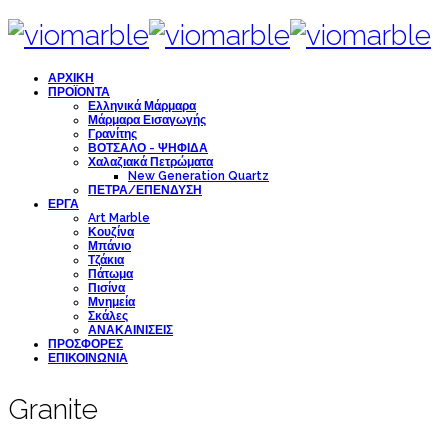
ΑΡΧΙΚΗ
ΠΡΟΪΟΝΤΑ
Ελληνικά Μάρμαρα
Μάρμαρα Εισαγωγής
Γρανίτης
ΒΟΤΣΑΛΟ - ΨΗΦΙΔΑ
Χαλαζιακά Πετρώματα
New Generation Quartz
ΠΕΤΡΑ/ΕΠΕΝΔΥΣΗ
ΕΡΓΑ
Art Marble
Κουζίνα
Μπάνιο
Τζάκια
Πάτωμα
Πισίνα
Μνημεία
Σκάλες
ΑΝΑΚΑΙΝΙΣΕΙΣ
ΠΡΟΣΦΟΡΕΣ
ΕΠΙΚΟΙΝΩΝΙΑ
Granite